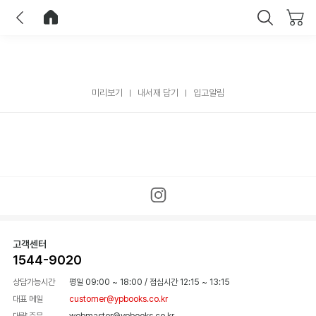
이전
홈으로 이동
닫기
미리보기
내서재 담기
입고알림
고객센터
1544-9020
상담가능시간
평일 09:00 ~ 18:00
/
점심시간 12:15 ~ 13:15
대표 메일
customer@ypbooks.co.kr
대량 주문
webmaster@ypbooks.co.kr