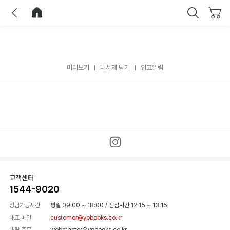
이전
홈으로 이동
닫기
미리보기
내서재 담기
입고알림
고객센터
1544-9020
상담가능시간
평일 09:00 ~ 18:00
/
점심시간 12:15 ~ 13:15
대표 메일
customer@ypbooks.co.kr
대량 주문
webmaster@ypbooks.co.kr