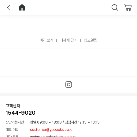
이전
홈으로 이동
닫기
미리보기
내서재 담기
입고알림
고객센터
1544-9020
상담가능시간
평일 09:00 ~ 18:00
/
점심시간 12:15 ~ 13:15
대표 메일
customer@ypbooks.co.kr
대량 주문
webmaster@ypbooks.co.kr