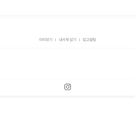
미리보기
내서재 담기
입고알림