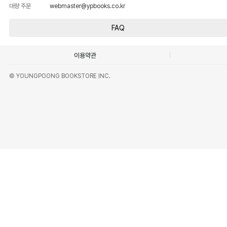
대량 주문
webmaster@ypbooks.co.kr
FAQ
이용약관
© YOUNGPOONG BOOKSTORE INC.