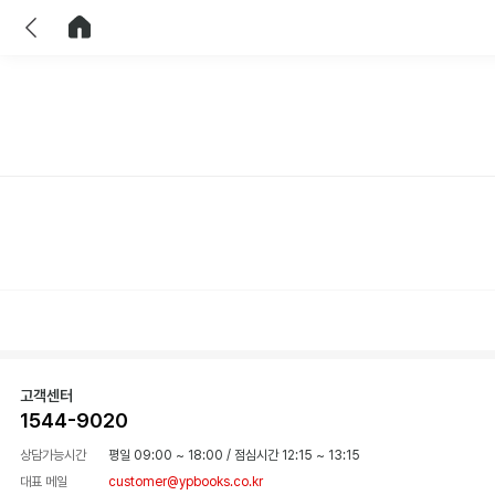
이전
홈으로 이동
고객센터
1544-9020
상담가능시간
평일 09:00 ~ 18:00
/
점심시간 12:15 ~ 13:15
대표 메일
customer@ypbooks.co.kr